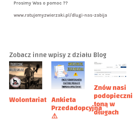
Prosimy Was o pomoc ??
www.ratujemyzwierzaki.pl/dlugi-nas-zabija
Zobacz inne wpisy z działu
Blog
Znów nasi
podopieczni
Wolontariat
Ankieta
toną w
Przedadopcyjna
długach
⚠️