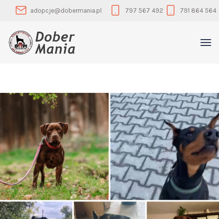
adopcje@dobermania.pl
797 567 492
791 864 564